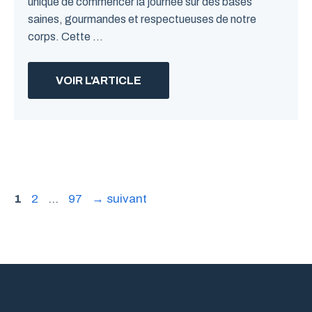
unique de commencer la journée sur des bases
saines, gourmandes et respectueuses de notre
corps. Cette ...
VOIR L'ARTICLE
Page
Page
Page
1
2
…
97
→
suivant