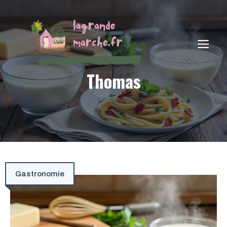
Aller
au
contenu
ME
Thomas
Gastronomie